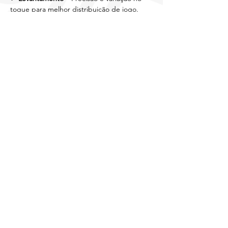
toque para melhor distribuição de jogo.
✔ 
Defesa
 – Reações rápidas e controle para 
garantir uma base defensiva forte.
Prepare-se para começar 2025 com ritmo e 
confiança! 
Start Season
 é o pontapé inicial 
perfeito para quem busca evolução dentro 
de quadra. 
Vem treinar com a gente!
Compartilhe
esse evento